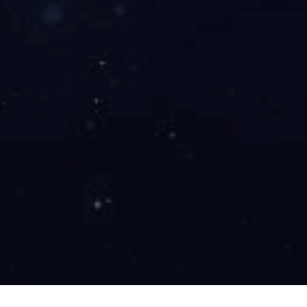
走进君创
产品中心
企业简介
高保封系列
企业文化
塑料封条系列
企业荣誉
钢丝封条系列
厂容厂貌
米兰官方网页版
领导参观
铅封-仪表系列
影像中心
铁皮封条系列
尼龙扎带
动物耳标
新闻中心
应用领域
塑料容器
RFID电子封条