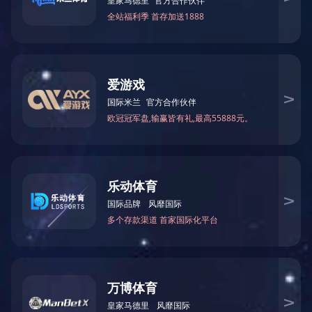
JCET032
JCET031
产品类型:耳标 材料:塑料 类
产品类型:耳标 材料:塑料 类
型:动物耳标 用途:牛 适用行
型:动物耳标 用途:牛 适用行
业:农场，其他，牛，动物 产
业:农场，其他，牛，动物 产
品...
品...