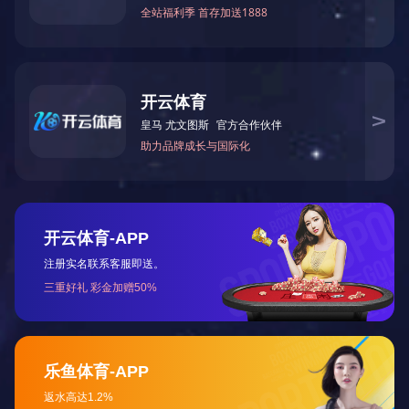
JCET030
JCET029
产品类型:耳标 材料:塑料 类
产品类型:耳标 材料:塑料 类
型:动物耳标 用途:牛 适用行
型:动物耳标 用途:牛 适用行
业:农场，其他，牛，动物 产
业:农场，其他，牛，动物 产
品...
品...
JCET027
JCET026
产品类型:耳标 材料:塑料 类
产品类型:耳标 材料:塑料 类
型:动物耳标 用途:牛 适用行
型:动物耳标 用途:牛 适用行