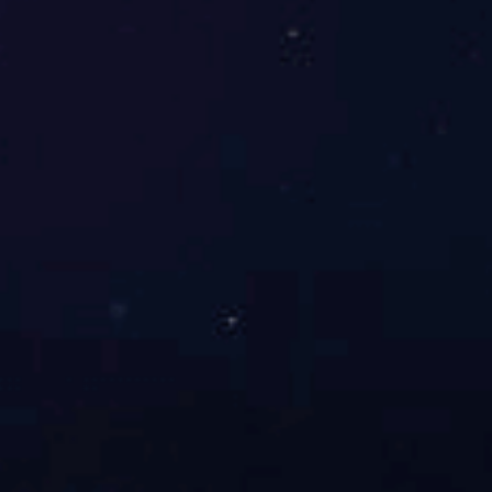
品...
JCET016
JCET009
产品类型:耳标 材料:塑料 类
1. TPU材质 2. 适合市面上大
型:动物耳标 用途:牛 适用行
部分耳标钳，不易脱落 ...
业:农场，其他，牛，动物 产
品...
1
2
下一页