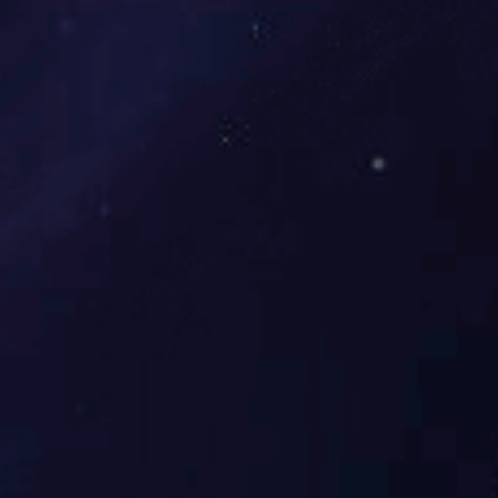
JCET020
JCET019
产品类型:耳标 材料:塑料 类
产品类型:耳标 材料:塑料 类
型:动物耳标 用途:牛 适用行
型:动物耳标 用途:牛 适用行
业:农场，其他，牛，动物 产
业:农场，其他，牛，动物 ...
品...
JCET018
JCET017
产品类型:耳标 材料:塑料 类
产品类型:耳标 材料:塑料 类
型:动物耳标 用途:牛 适用行
型:动物耳标 用途:牛 适用行
业:农场，其他，牛，动物 产
业:农场，其他，牛，动物 ...