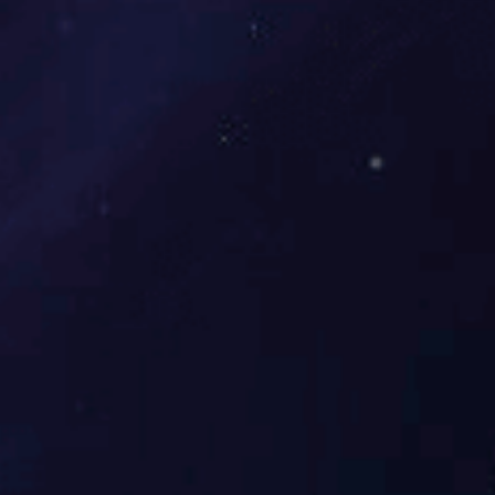
旋钮式塑料铅封-实用新型专利