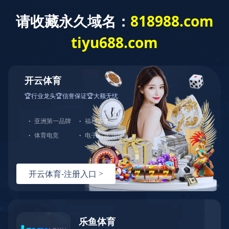
米兰官方网页版
您现在的位置：
首页
>
产品中心
>
米兰官方网页版
JCPL002
易拉紧型、易施封、易安装，
可通过激光打标或烫印来
打标，