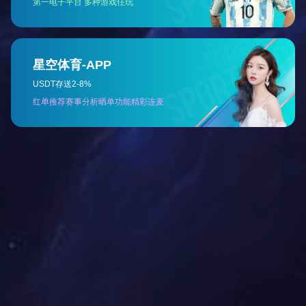
米兰官方网页版位于山东与京津冀交接的枢纽之城德州
市庆云县，公司成立于1990年，2008年正式改名为“君
创锁业”，是中国较早专注于铅封锁具和仓储物流终端产
品研发的制造企业之一。自成立以来，发挥行业作用，
为封条行业以及仓储物流产业、中国智慧物流发展做出
了不菲的贡献。
企业自建厂房占地面积二万多平方米，设备460多台，员工300余
名，有高水准的研发团队及高素质的员工队伍。集仪表铅封、一次
性封条、高保封、电子铅封、塑料扎带、GPS定位封、周转箱等产