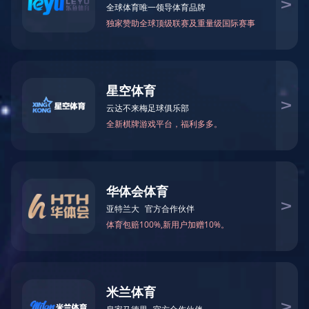
内容包括数字、字母、标志、条形码等，可定制
我要询价
浏览产品手册
查看联系方式