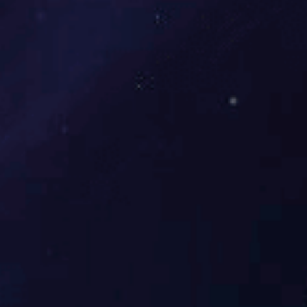
规模与影响力的仓储物流终端产品的综合提供企业，企业年产值连
续4年2亿元以上。
公司是中国石油、中国海油、中国石化的合格供货商；是国家电
网、南方电网的常年供应商；是中铁快运、顺丰快递、京东物流等
物流企业的重要合作伙伴。产品适用于铁路、航空、港口、电力、
石油、化工、邮政、通信、制药等行业领域。服务网络覆盖至全球
市场。 在新老客户中树立了良好的声誉，达成了长期稳定的合作关
系。