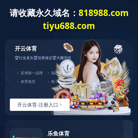
品质保证
客户服务
技术资料
您现在的位置：
首页
>
服务支持
>
技术资料