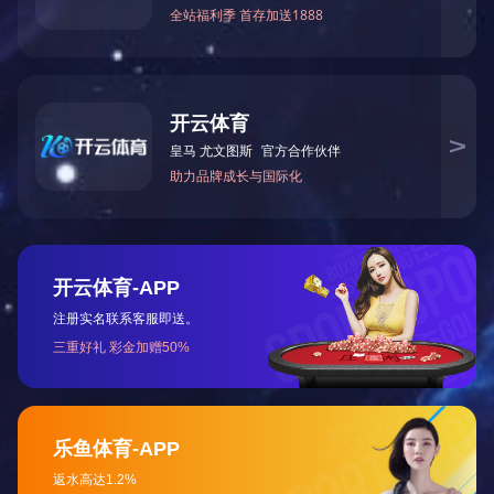
于金融、物流、计量、能源、航空、通讯、电力、食品等领域。
上一篇：塑料铅封与钢丝铅封的对比
下一篇：定制钢丝封条如何选材选款
如果您想了解关于君创的企业信息，
请点这里！
走进君创
产品中心