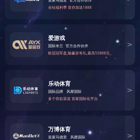
随机校验码是根据一批条码定制的数量决定的，由数量的多少随机测算出
条码的校验码。假若不知道整批定制的数量是测算不出这位随机码的，这
也为防伪功能增添新的好。
三、铅封上的条形码通过扫描识能加快工作速率，条码刻制在铅封
上，就是为了方便读取条码信息，使用手持机扫描对应条码就能得到条码
内所包含的信息了。
四、在铅封在刻制条形码较为简单，相对数字文字的压印，条码的刻
制则相对较为简单方便，使用激光刻码机就能将条码轻易的刻制在铅封
上，操作方便而快捷。
米兰官方网页版由开始的手工生产单一的铅封豆，到如今我们有从铅
封的原材料、模具、部件到成品生产配套的、自动化的生产流水线设备和
功能齐配的、电子计算机控制的封条锁性能检测设备，君创封条产品应用